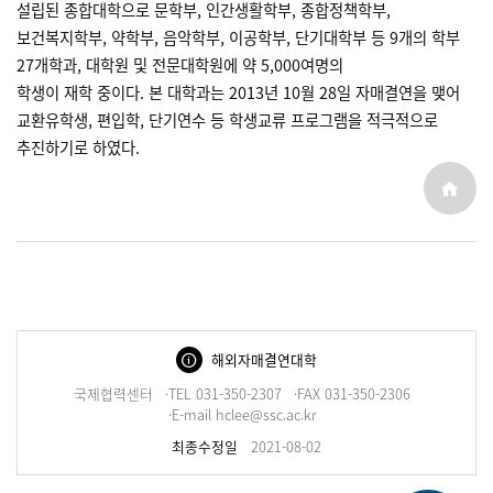
설립된 종합대학으로 문학부, 인간생활학부, 종합정책학부,
보건복지학부, 약학부, 음악학부, 이공학부, 단기대학부 등 9개의 학부
27개학과, 대학원 및 전문대학원에 약 5,000여명의
학생이 재학 중이다. 본 대학과는 2013년 10월 28일 자매결연을 맺어
교환유학생, 편입학, 단기연수 등 학생교류 프로그램을 적극적으로
추진하기로 하였다.
해외자매결연대학
국제협력센터
·TEL 031-350-2307
·FAX 031-350-2306
·E-mail hclee@ssc.ac.kr
최종수정일
2021-08-02