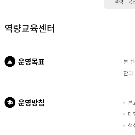
역량교육
역량교육센터
운영목표
본 
한다
운영방침
본
대
핵