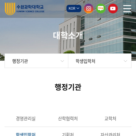
KOR
대학소개
행정기관
학생입학처
행정기관
경영관리실
산학협력처
교학처
학생입학처
기획처
자산관리처