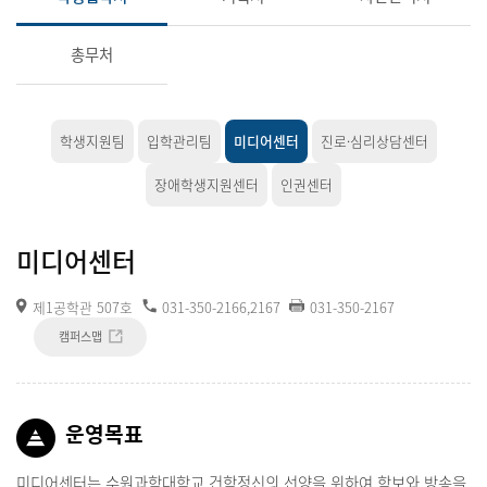
총무처
학생지원팀
입학관리팀
미디어센터
진로·심리상담센터
장애학생지원센터
인권센터
미디어센터
제1공학관 507호
031-350-2166,2167
031-350-2167
캠퍼스맵
운영목표
미디어센터는 수원과학대학교 건학정신의 선양을 위하여 학보와 방송을