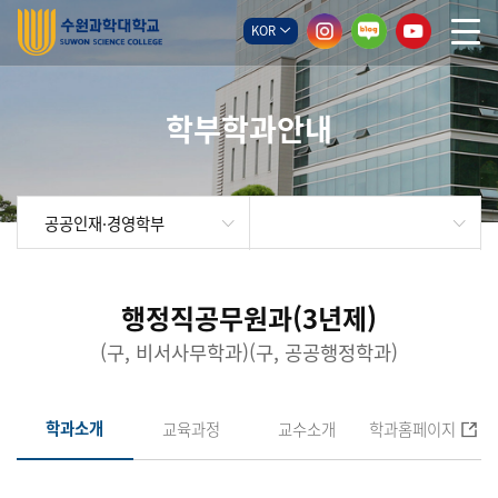
KOR
학부학과안내
공공인재·경영학부
행정직공무원과(3년제)
(구, 비서사무학과)(구, 공공행정학과)
학과소개
교육과정
교수소개
학과홈페이지